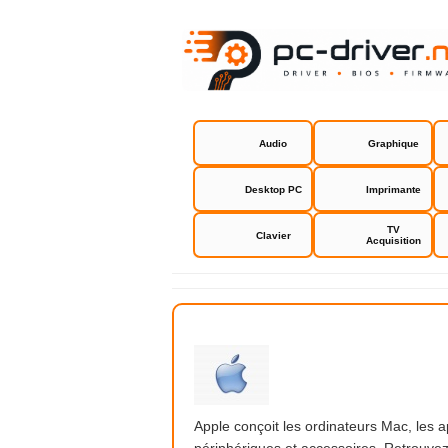
Audio
Graphique
Desktop PC
Imprimante
TV
Clavier
Acquisition
Apple
Apple conçoit les ordinateurs Mac, les a