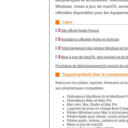
périphériques et accessoires. Retrouvez
Windows, mises à jour de macOS, ancien
officielles disponibles pour les équipem
Liens
Site officiel Apple France
Assistance officielle Apple en français
Téléchargement des pilotes Windows et log
Mise à jour de macOS, des logiciels et du 
Procédure de téléchargement du logiciel de 
Support présent chez le constructeu
Retrouvez les pilotes, logiciels, firmwares et
aux périphériques compatibles.
Ordinateurs MacBook Air et MacBook P
Ordinateurs iMac et iMac Pro
Mac mini, Mac Studio et Mac Pro
Logiciels de prise en charge Boot Cam
Pilotes Windows pour Mac à processeur
Pilotes Apple pour clavier, souris et tra
Pilotes audio, réseau, caméra et cart
Mises à jour de macOS