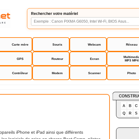
Rechercher votre matériel
Carte mère
Souris
Webcam
Réseau
Multimedi
GPS
Routeur
Ecran
MP3 MP4
Contrôleur
Modem
Scanner
Photo
CONSTRU
A
B
C
Q
R
S
ppareils iPhone et iPad ainsi que différents