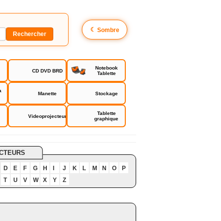
☾
Sombre
Notebook
CD DVD BRD
Tablette
a
Manette
Stockage
Tablette
Videoprojecteur
graphique
CTEURS
D
E
F
G
H
I
J
K
L
M
N
O
P
T
U
V
W
X
Y
Z