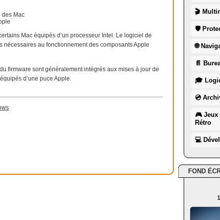
🎬 Multi
e des Mac
pple
🛡 Prote
rtains Mac équipés d’un processeur Intel. Le logiciel de
tes nécessaires au fonctionnement des composants Apple
🌐 Navig
📄 Burea
r du firmware sont généralement intégrés aux mises à jour de
équipés d’une puce Apple.
🎓 Logic
💿 Archi
ows
🎮 Jeux 
Rétro
💻 Déve
FOND ÉC
1