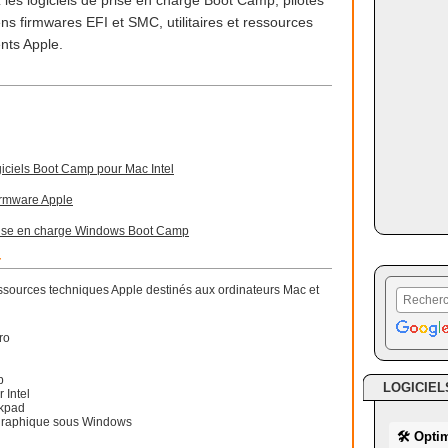
 les logiciels de prise en charge Boot Camp, pilotes
s firmwares EFI et SMC, utilitaires et ressources
ents Apple.
iciels Boot Camp pour Mac Intel
firmware Apple
prise en charge Windows Boot Camp
r
 ressources techniques Apple destinés aux ordinateurs Mac et
ro
p
LOGICIEL
 Intel
ckpad
e graphique sous Windows
🛠 Opti