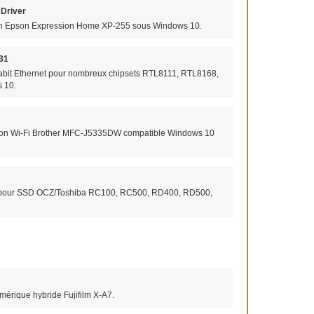
Driver
tion Epson Expression Home XP-255 sous Windows 10.
031
igabit Ethernet pour nombreux chipsets RTL8111, RTL8168,
 10.
nction Wi-Fi Brother MFC-J5335DW compatible Windows 10
ware pour SSD OCZ/Toshiba RC100, RC500, RD400, RD500,
mérique hybride Fujifilm X-A7.