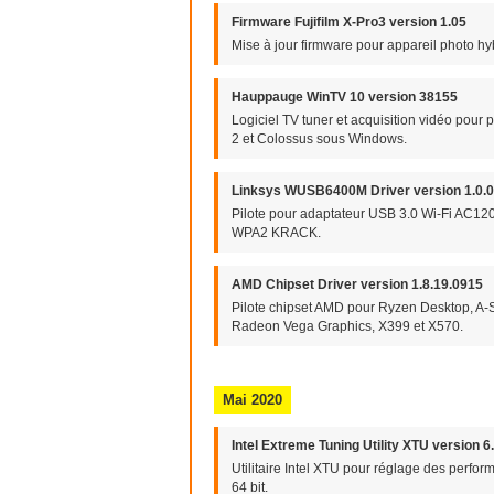
Firmware Fujifilm X-Pro3 version 1.05
Mise à jour firmware pour appareil photo hy
Hauppauge WinTV 10 version 38155
Logiciel TV tuner et acquisition vidéo p
2 et Colossus sous Windows.
Linksys WUSB6400M Driver version 1.0.0
Pilote pour adaptateur USB 3.0 Wi-Fi AC12
WPA2 KRACK.
AMD Chipset Driver version 1.8.19.0915
Pilote chipset AMD pour Ryzen Desktop, A-S
Radeon Vega Graphics, X399 et X570.
Mai 2020
Intel Extreme Tuning Utility XTU version 6
Utilitaire Intel XTU pour réglage des perf
64 bit.