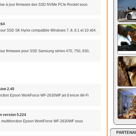
et mise à jour firmware des SSD NVMe PCIe Rocket sous
x64
 pour SSD SK Hynix compatible Windows 7, 8, 8.1 et 10 x64.
à jour firmware pour SSD Samsung séries 470, 750, 830,
ion 2.40
fonction Epson WorkForce WF-2630WF jet d’encre Wi-Fi
 version 5.224
e multifonction Epson WorkForce WF-2630WF sous
PARTENA