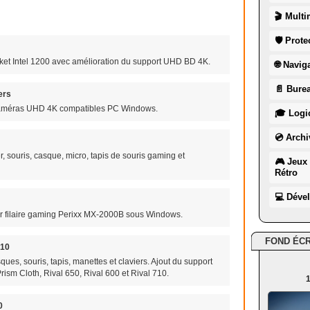
🎬 Multi
🛡 Prote
ket Intel 1200 avec amélioration du support UHD BD 4K.
🌐 Navig
📄 Burea
ers
caméras UHD 4K compatibles PC Windows.
🎓 Logic
💿 Archi
r, souris, casque, micro, tapis de souris gaming et
🎮 Jeux 
Rétro
💻 Déve
aser filaire gaming Perixx MX-2000B sous Windows.
FOND ÉC
.10
ques, souris, tapis, manettes et claviers. Ajout du support
rism Cloth, Rival 650, Rival 600 et Rival 710.
1
0