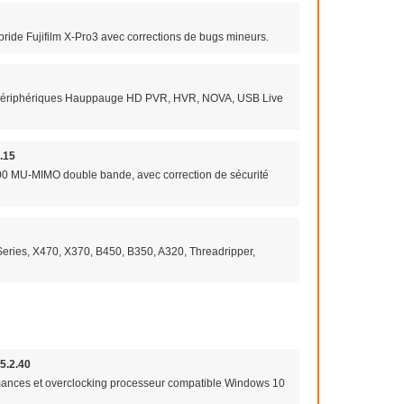
bride Fujifilm X-Pro3 avec corrections de bugs mineurs.
our périphériques Hauppauge HD PVR, HVR, NOVA, USB Live
.15
00 MU-MIMO double bande, avec correction de sécurité
eries, X470, X370, B450, B350, A320, Threadripper,
.5.2.40
ormances et overclocking processeur compatible Windows 10