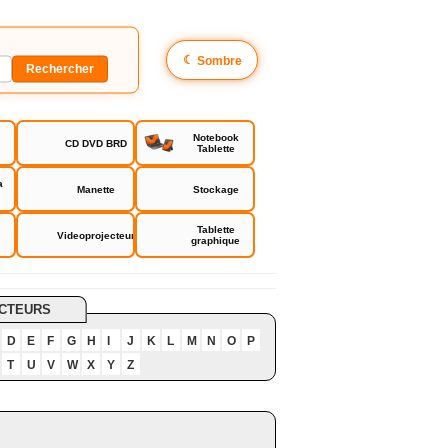
☾
Sombre
Notebook
CD DVD BRD
Tablette
a
Manette
Stockage
Tablette
Videoprojecteur
graphique
CTEURS
D
E
F
G
H
I
J
K
L
M
N
O
P
T
U
V
W
X
Y
Z