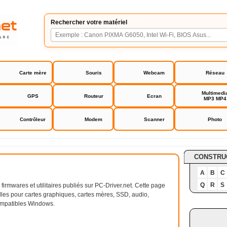
Rechercher votre matériel
Carte mère
Souris
Webcam
Réseau
Multimedi
GPS
Routeur
Ecran
MP3 MP4
Archives 2020
Contrôleur
Modem
Scanner
Photo
CONSTRU
A
B
C
Q
R
S
firmwares et utilitaires publiés sur PC-Driver.net. Cette page
elles pour cartes graphiques, cartes mères, SSD, audio,
compatibles Windows.