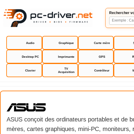
Rechercher vo
Audio
Graphique
Carte mère
Desktop PC
Imprimante
GPS
R
TV
Clavier
Contrôleur
Acquisition
Asus
ASUS conçoit des ordinateurs portables et de b
mères, cartes graphiques, mini-PC, moniteurs, 