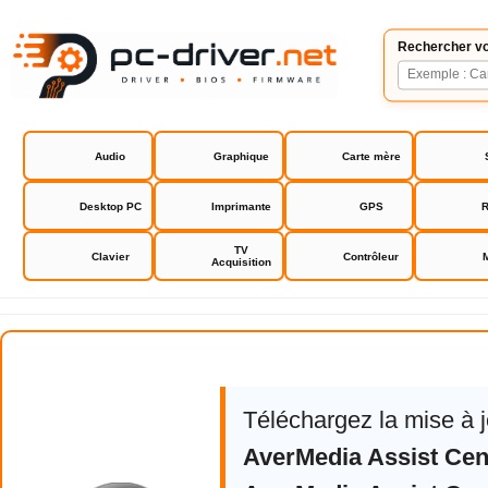
Rechercher vo
Audio
Graphique
Carte mère
Desktop PC
Imprimante
GPS
R
TV
Clavier
Contrôleur
Acquisition
AverMedia Assist Central
Téléchargez la mise à 
AverMedia Assist Cen