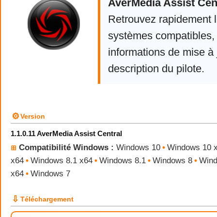
AverMedia Assist Cen
Retrouvez rapidement la
systèmes compatibles, 
informations de mise à j
description du pilote.
⚙
Version
1.1.0.11 AverMedia Assist Central
Compatibilité Windows :
Windows 10
•
Windows 10 
⊞
x64
•
Windows 8.1 x64
•
Windows 8.1
•
Windows 8
•
Wind
x64
•
Windows 7
⇩
Téléchargement