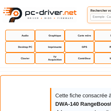
Rechercher vo
Audio
Graphique
Carte mère
Desktop PC
Imprimante
GPS
R
TV
Clavier
Contrôleur
Acquisition
D-Link DWA-140 RangeBooster N
Cette fiche consacrée 
DWA-140 RangeBoost