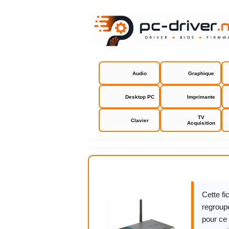
Audio
Graphique
Desktop PC
Imprimante
TV
Clavier
Acquisition
D-Link rout
Cette f
regroupe
pour ce 