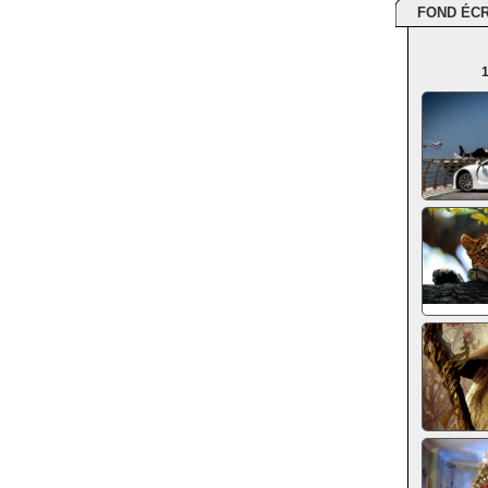
FOND ÉC
1