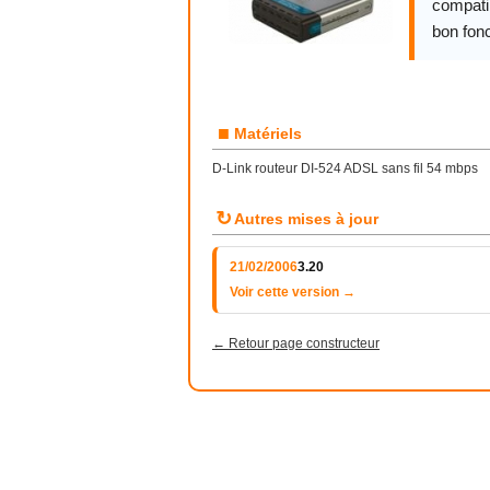
compatib
bon fon
■
Matériels
D-Link routeur DI-524 ADSL sans fil 54 mbps
↻
Autres mises à jour
21/02/2006
3.20
Voir cette version →
← Retour page constructeur