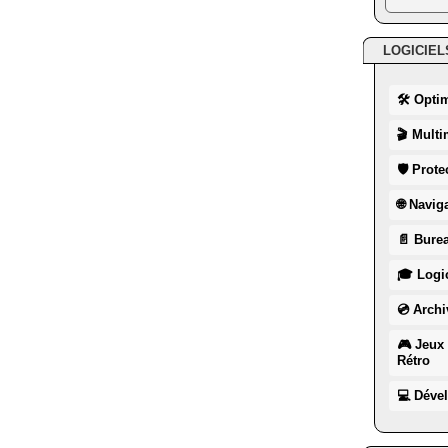
LOGICIEL
🛠 Opti
🎬 Multi
🛡 Prote
🌐 Navig
📄 Burea
🎓 Logic
💿 Archi
🎮 Jeux 
Rétro
💻 Déve