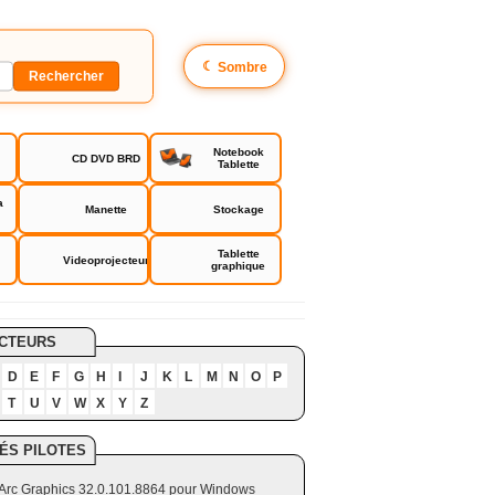
☾
Sombre
Notebook
CD DVD BRD
Tablette
a
Manette
Stockage
Tablette
Videoprojecteur
graphique
CTEURS
D
E
F
G
H
I
J
K
L
M
N
O
P
T
U
V
W
X
Y
Z
ÉS PILOTES
el Arc Graphics 32.0.101.8864 pour Windows