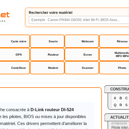
Rechercher votre matériel
Carte mère
Souris
Webcam
Réseau
Multimedi
GPS
Routeur
Ecran
MP3 MP4
Contrôleur
Modem
Scanner
Photo
eur DI-524
CONSTRU
A
B
C
Q
R
S
iche consacrée à
D-Link routeur DI-524
 les pilotes, BIOS ou mises à jour disponibles
ACTUALIT
matériel. Ces drivers permettent d’améliorer la
07/08/2026
Pilote Int