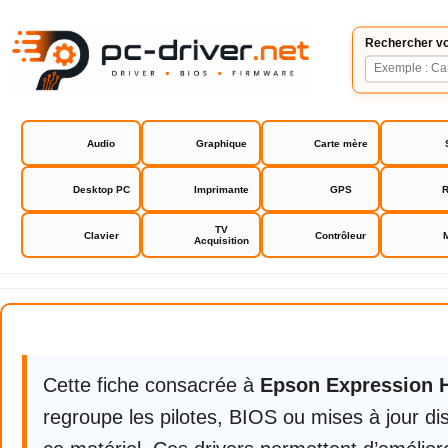
Rechercher vo
Audio
Graphique
Carte mère
Desktop PC
Imprimante
GPS
R
TV
Clavier
Contrôleur
Acquisition
Epson Expression Home XP 2100
Cette fiche consacrée à
Epson Expression 
regroupe les pilotes, BIOS ou mises à jour di