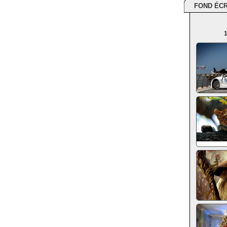
FOND ÉC
1