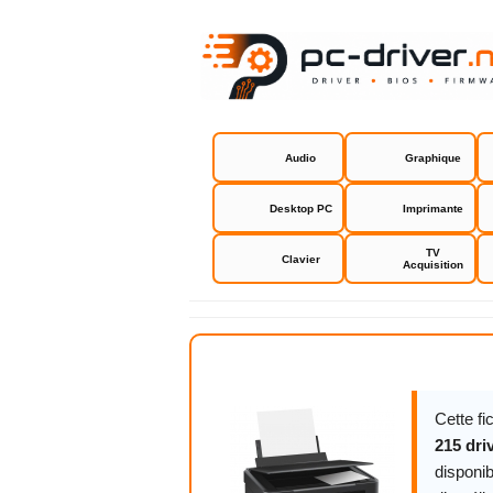
Audio
Graphique
Desktop PC
Imprimante
TV
Clavier
Acquisition
Epson Expr
Cette f
215 dri
disponib