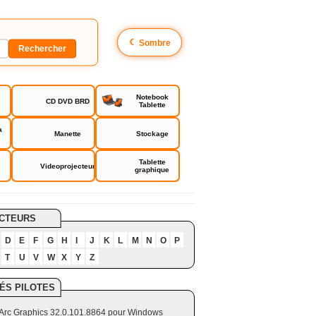
☾
Sombre
Notebook
CD DVD BRD
Tablette
a
Manette
Stockage
Tablette
Videoprojecteur
graphique
CTEURS
D
E
F
G
H
I
J
K
L
M
N
O
P
T
U
V
W
X
Y
Z
ÉS PILOTES
el Arc Graphics 32.0.101.8864 pour Windows