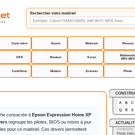
Rechercher votre matériel
Carte mère
Souris
Webcam
Réseau
Multimedi
GPS
Routeur
Ecran
MP3 MP4
Contrôleur
Modem
Scanner
Photo
ession Home XP 215 drivers
CONSTRU
A
B
C
Q
R
S
iche consacrée à
Epson Expression Home XP
vers
regroupe les pilotes, BIOS ou mises à jour
ACTUALIT
les pour ce matériel. Ces drivers permettent
07/08/2026
Pilote Int