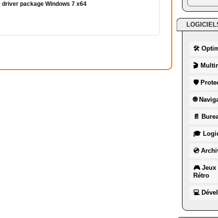
& driver package Windows 7 x64
LOGICIEL
🛠 Opti
🎬 Multi
🛡 Prote
🌐 Navig
📄 Burea
🎓 Logic
💿 Archi
🎮 Jeux 
Rétro
💻 Déve