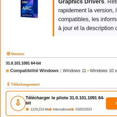
Graphics Drivers
. Re
rapidement la version,
compatibles, les infor
à jour et la description 
⚙
Version
31.0.101.1091 64-bit
Compatibilité Windows :
Windows 11
•
Windows 10 
⊞
⇩
Téléchargement
Télécharger le pilote 31.0.101.1091 64-
⇩
bit
💾
1229,224 Mo
🌐
International
📅
03/02/2023