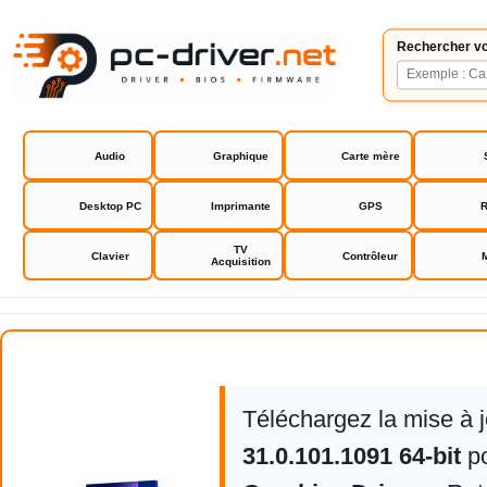
Rechercher vo
Audio
Graphique
Carte mère
Desktop PC
Imprimante
GPS
R
TV
Clavier
Contrôleur
Acquisition
Intel Arc Graphics Drivers
Téléchargez la mise à j
31.0.101.1091 64-bit
p