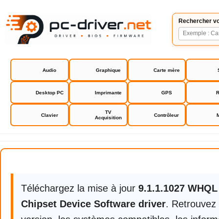
Rechercher vo
Audio
Graphique
Carte mère
Desktop PC
Imprimante
GPS
R
TV
Clavier
Contrôleur
Acquisition
Intel Chipset Device Software dri
Téléchargez la mise à jour
9.1.1.1027 WHQL
Chipset Device Software driver
. Retrouvez