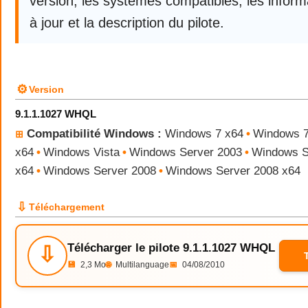
version, les systèmes compatibles, les infor
à jour et la description du pilote.
⚙
Version
9.1.1.1027 WHQL
Compatibilité Windows :
Windows 7 x64
•
Windows 
⊞
x64
•
Windows Vista
•
Windows Server 2003
•
Windows S
x64
•
Windows Server 2008
•
Windows Server 2008 x64
⇩
Téléchargement
Télécharger le pilote 9.1.1.1027 WHQL
⇩
💾
2,3 Mo
🌐
Multilanguage
📅
04/08/2010