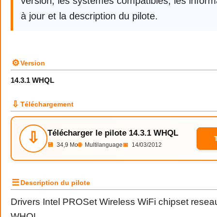
version, les systèmes compatibles, les infor
à jour et la description du pilote.
⚙
Version
14.3.1 WHQL
⇩
Téléchargement
Télécharger le pilote 14.3.1 WHQL
⇩
💾
34,9 Mo
🌐
Multilanguage
📅
14/03/2012
☰
Description du pilote
Drivers Intel PROSet Wireless WiFi chipset resea
WHQL