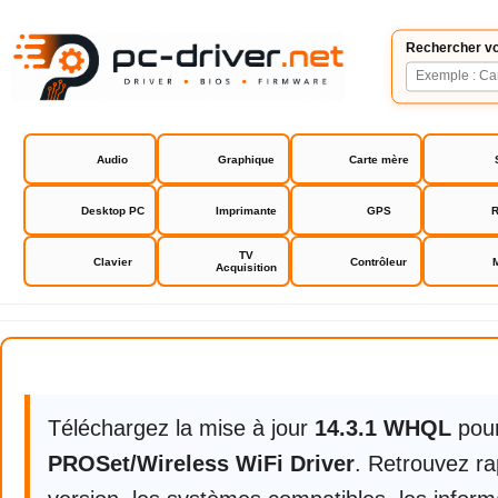
Rechercher vo
Audio
Graphique
Carte mère
Desktop PC
Imprimante
GPS
R
TV
Clavier
Contrôleur
Acquisition
Intel PROSet/Wireless WiFi Drive
Téléchargez la mise à jour
14.3.1 WHQL
pou
PROSet/Wireless WiFi Driver
. Retrouvez ra