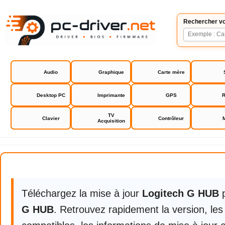
Rechercher vo
Audio
Graphique
Carte mère
Desktop PC
Imprimante
GPS
R
TV
Clavier
Contrôleur
Acquisition
Logitech G HUB
Téléchargez la mise à jour
Logitech G HUB
G HUB
. Retrouvez rapidement la version, le