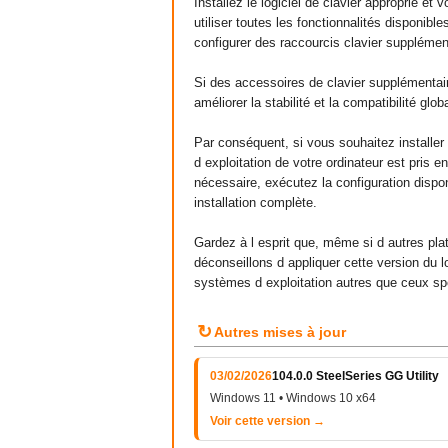
Installez le logiciel de clavier approprié e
utiliser toutes les fonctionnalités disponib
configurer des raccourcis clavier supplémen
Si des accessoires de clavier supplémentai
améliorer la stabilité et la compatibilité gl
Par conséquent, si vous souhaitez installe
d exploitation de votre ordinateur est pris e
nécessaire, exécutez la configuration dispon
installation complète.
Gardez à l esprit que, même si d autres pl
déconseillons d appliquer cette version du l
systèmes d exploitation autres que ceux spé
↻
Autres mises à jour
03/02/2026
104.0.0 SteelSeries GG Utility
Windows 11 • Windows 10 x64
Voir cette version →