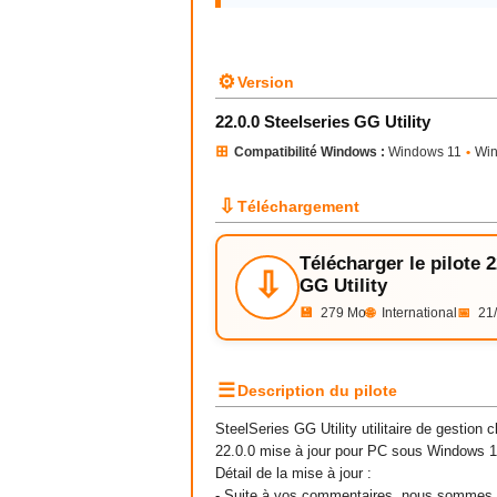
⚙
Version
22.0.0 Steelseries GG Utility
⊞
Compatibilité Windows :
Windows 11
•
Win
⇩
Téléchargement
Télécharger le pilote 2
⇩
GG Utility
💾
279 Mo
🌐
International
📅
21/
☰
Description du pilote
SteelSeries GG Utility utilitaire de gestion 
22.0.0 mise à jour pour PC sous Windows 
Détail de la mise à jour :
- Suite à vos commentaires, nous sommes 