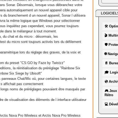
 dans Sonar. Désormais, lorsque vous débranchez votre
nera automatiquement un nouvel appareil cible pour
LOGICIEL
rs du branchement d un nouvel appareil, Sonar l utilisera
uivra la même logique que Windows pour sélectionner
ous inquiétez pas cependant, vous pourrez toujours
🛠 Opti
ible dans le mélangeur à tout moment.
🎬 Multi
eu, du chat et du micro : désormais, les
/test du micro sont toujours activés lors du défilement
🛡 Prote
 paramétrique lors du réglage des graves, de la voix et
🌐 Navig
 nom du preset "CS:GO by Faze by Twistzz"
📄 Burea
ditions, la réinitialisation du préréglage "Rainbow Six
🎓 Logic
ainbow Six Siege by Ubisoft"
s panneaux Chat/Mic où, pour certaines langues, le texte
💿 Archi
 s affichait pas correctement
e longs noms de préréglages pouvaient être masqués par
🎮 Jeux 
Rétro
re de visualisation des éléments de l interface utilisateur
💻 Déve
 Arctis Nova Pro Wireless et Arctis Nova Pro Wireless