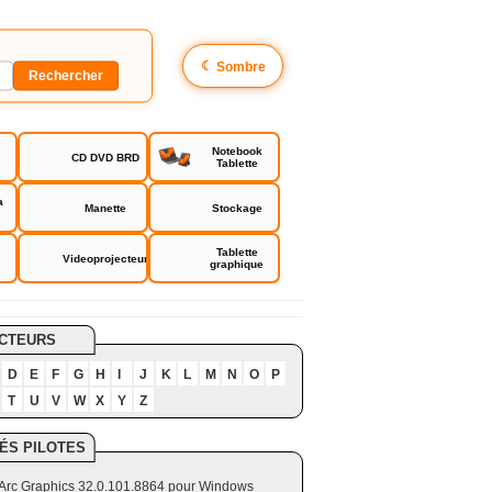
☾
Sombre
Notebook
CD DVD BRD
Tablette
a
Manette
Stockage
Tablette
Videoprojecteur
graphique
CTEURS
D
E
F
G
H
I
J
K
L
M
N
O
P
T
U
V
W
X
Y
Z
ÉS PILOTES
el Arc Graphics 32.0.101.8864 pour Windows