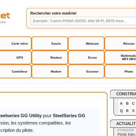
Rechercher votre matériel
Carte mère
Souris
Webcam
Réseau
Multimedi
GPS
Routeur
Ecran
MP3 MP4
Contrôleur
Modem
Scanner
Photo
 GG Utility
CONSTRU
A
B
C
Q
R
S
teelseries GG Utility
pour
SteelSeries GG
rsion, les systèmes compatibles, les
ACTUALIT
cription du pilote.
07/08/2026
Pilote Int