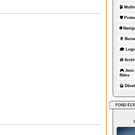
🎬 Multi
🛡 Prote
🌐 Navig
📄 Burea
🎓 Logic
💿 Archi
🎮 Jeux 
Rétro
💻 Déve
FOND ÉC
1