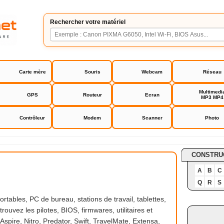
Rechercher votre matériel
Carte mère
Souris
Webcam
Réseau
Multimedi
GPS
Routeur
Ecran
MP3 MP4
Contrôleur
Modem
Scanner
Photo
CONSTRU
A
B
C
Q
R
S
rtables, PC de bureau, stations de travail, tablettes,
ouvez les pilotes, BIOS, firmwares, utilitaires et
spire, Nitro, Predator, Swift, TravelMate, Extensa,