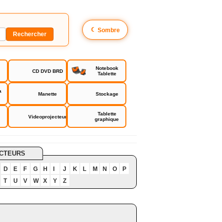
☾
Sombre
Notebook
CD DVD BRD
Tablette
a
Manette
Stockage
Tablette
Videoprojecteur
graphique
CTEURS
D
E
F
G
H
I
J
K
L
M
N
O
P
T
U
V
W
X
Y
Z