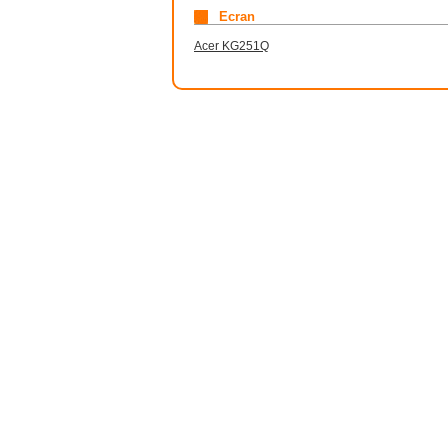
Ecran
Acer KG251Q