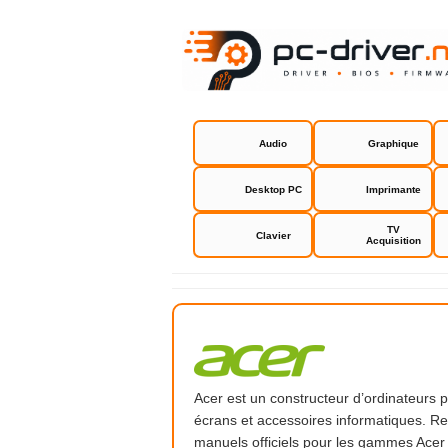
Audio
Graphique
Desktop PC
Imprimante
TV
Clavier
Acquisition
Acer
Acer est un constructeur d’ordinateurs po
écrans et accessoires informatiques. Retr
manuels officiels pour les gammes Acer A