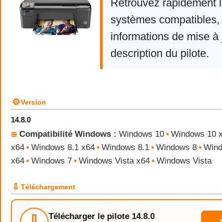
Retrouvez rapidement la
systèmes compatibles, 
informations de mise à j
description du pilote.
⚙
Version
14.8.0
Compatibilité Windows :
Windows 10
•
Windows 10 
⊞
x64
•
Windows 8.1 x64
•
Windows 8.1
•
Windows 8
•
Wind
x64
•
Windows 7
•
Windows Vista x64
•
Windows Vista
⇩
Téléchargement
Télécharger le pilote 14.8.0
⇩