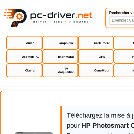
Rechercher vo
Audio
Graphique
Carte mère
Desktop PC
Imprimante
GPS
R
TV
Clavier
Contrôleur
Acquisition
HP Photosmart C4600 série
Téléchargez la mise à 
pour
HP Photosmart C