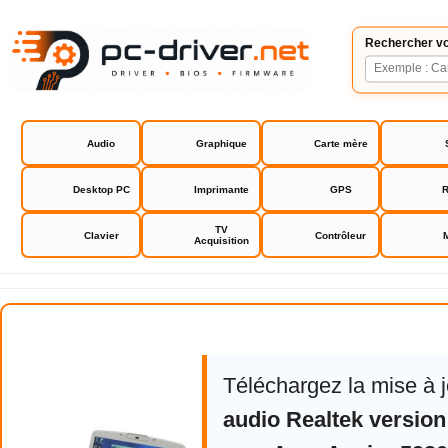
Rechercher vo
Audio
Graphique
Carte mère
Desktop PC
Imprimante
GPS
R
TV
Clavier
Contrôleur
Acquisition
Acer Aspire 5920 driver
Téléchargez la mise à 
audio Realtek version