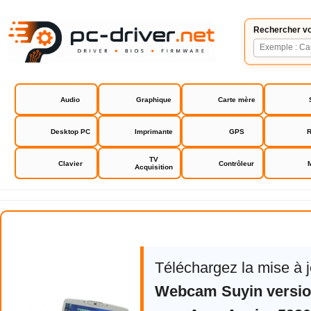
Rechercher vo
Audio
Graphique
Carte mère
Desktop PC
Imprimante
GPS
R
TV
Clavier
Contrôleur
Acquisition
Acer Aspire 5920 driver
Téléchargez la mise à 
Webcam Suyin version