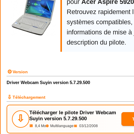
pour
Acer Aspire 5920
Retrouvez rapidement la
systèmes compatibles, 
informations de mise à j
description du pilote.
⚙
Version
Driver Webcam Suyin version 5.7.29.500
⇩
Téléchargement
Télécharger le pilote Driver Webcam
⇩
Suyin version 5.7.29.500
💾
8,4 Mo
🌐
Multilanguage
📅
03/12/2008