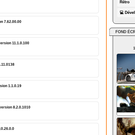
Rétro
💻 Déve
n 7.62.00.00
FOND ÉC
version 11.1.0.100
1
4.11.0138
sion 1.1.0.19
 version 8.2.0.1010
0.26.0.0