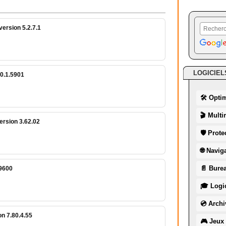
ersion 5.2.7.1
LOGICIEL
.0.1.5901
🛠 Opti
🎬 Multi
ersion 3.62.02
🛡 Prote
🌐 Navig
📄 Burea
.9600
🎓 Logic
💿 Archi
n 7.80.4.55
🎮 Jeux 