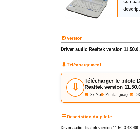
compatib
descript
⚙
Version
Driver audio Realtek version 11.50.0
⇩
Téléchargement
Télécharger le pilote 
⇩
Realtek version 11.50.
💾
37 Mo
🌐
Multilanguage
📅
03
☰
Description du pilote
Driver audio Realtek version 11.50.0.43969