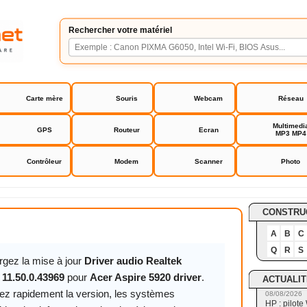
Rechercher votre matériel
Carte mère
Souris
Webcam
Réseau
Multimedi
GPS
Routeur
Ecran
MP3 MP4
Contrôleur
Modem
Scanner
Photo
 5920 driver
CONSTRU
A
B
C
Q
R
S
rgez la mise à jour
Driver audio Realtek
 11.50.0.43969
pour
Acer Aspire 5920 driver
.
ACTUALIT
ez rapidement la version, les systèmes
08/08/2026
HP : pilote 