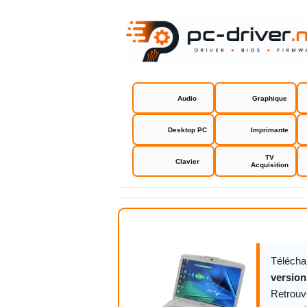
Audio
Graphique
Desktop PC
Imprimante
TV
Clavier
Acquisition
Acer Aspire
Télécha
version
Retrouv