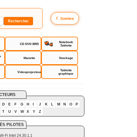
☾
Sombre
Notebook
CD DVD BRD
Tablette
a
Manette
Stockage
Tablette
Videoprojecteur
graphique
CTEURS
D
E
F
G
H
I
J
K
L
M
N
O
P
T
U
V
W
X
Y
Z
ÉS PILOTES
Wi-Fi Intel 24.30.1.1