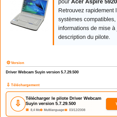
pour
Acer Aspire 5920
Retrouvez rapidement la
systèmes compatibles, 
informations de mise à j
description du pilote.
⚙
Version
Driver Webcam Suyin version 5.7.29.500
⇩
Téléchargement
Télécharger le pilote Driver Webcam
⇩
Suyin version 5.7.29.500
💾
8,4 Mo
🌐
Multilanguage
📅
03/12/2008