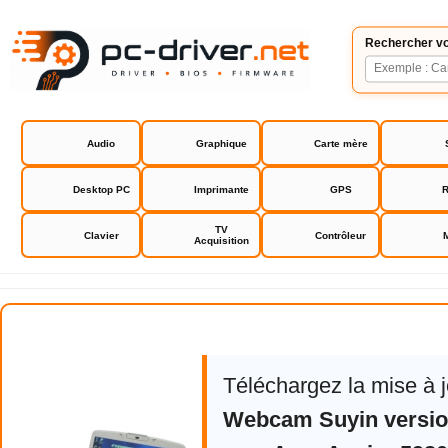
Rechercher vo
Audio
Graphique
Carte mère
Desktop PC
Imprimante
GPS
R
TV
Clavier
Contrôleur
Acquisition
Acer Aspire 5920 driver
Téléchargez la mise à 
Webcam Suyin version