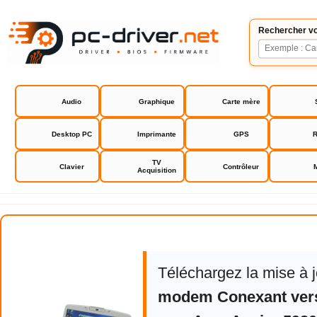
Rechercher vo
Audio
Graphique
Carte mère
Desktop PC
Imprimante
GPS
R
TV
Clavier
Contrôleur
Acquisition
Acer Aspire 5920 driver
Téléchargez la mise à 
modem Conexant vers