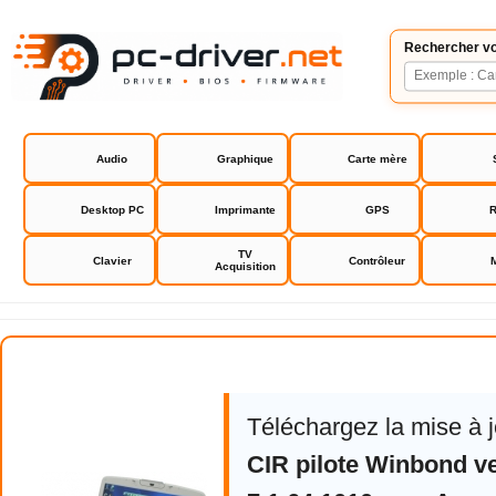
Rechercher vo
Audio
Graphique
Carte mère
Desktop PC
Imprimante
GPS
R
TV
Clavier
Contrôleur
Acquisition
Acer Aspire 5920 driver
Téléchargez la mise à 
CIR pilote Winbond v