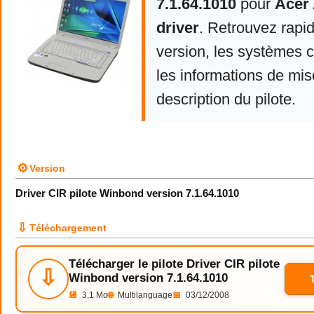
7.1.64.1010
pour
Acer 
driver
. Retrouvez rapi
version, les systèmes 
les informations de mise
description du pilote.
⚙
Version
Driver CIR pilote Winbond version 7.1.64.1010
⇩
Téléchargement
Télécharger le pilote Driver CIR pilote
⇩
Winbond version 7.1.64.1010
💾
3,1 Mo
🌐
Multilanguage
📅
03/12/2008